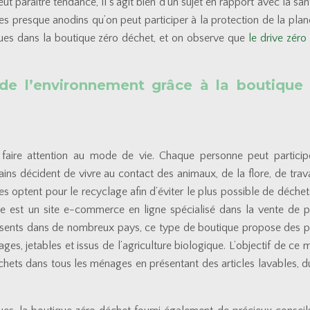
ut paraître tendance, il s’agit bien d’un sujet en rapport avec la san
stes presque anodins qu’on peut participer à la protection de la pla
ues dans la boutique zéro déchet, et on observe que
le drive zéro
 de l’environnement grâce à la boutique
faire attention au mode de vie. Chaque personne peut particip
ins décident de vivre au contact des animaux, de la flore, de travai
tres optent pour le recyclage afin d’éviter le plus possible de déchet
ère est un site e-commerce en ligne spécialisé dans la vente de p
sents dans de nombreux pays, ce type de boutique propose des p
es, jetables et issus de l’agriculture biologique. L’objectif de ce 
hets dans tous les ménages en présentant des articles lavables, d