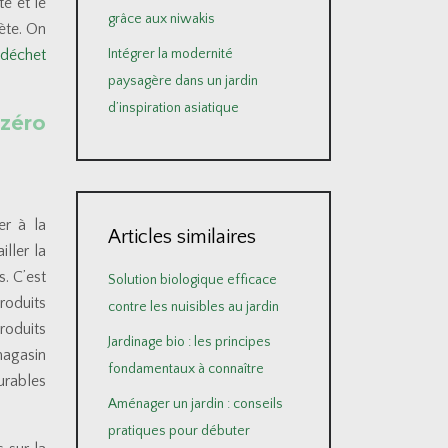
té et le
grâce aux niwakis
nète. On
Intégrer la modernité
 déchet
paysagère dans un jardin
d’inspiration asiatique
 zéro
er à la
Articles similaires
ller la
s. C’est
Solution biologique efficace
roduits
contre les nuisibles au jardin
roduits
Jardinage bio : les principes
magasin
fondamentaux à connaître
urables
Aménager un jardin : conseils
pratiques pour débuter