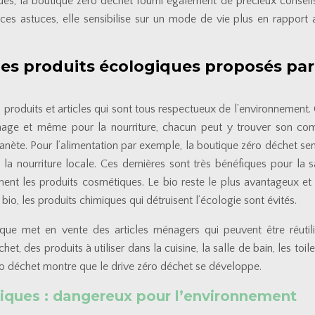
ques, la boutique zéro déchet fourni également de précieux conseils
ces astuces, elle sensibilise sur un mode de vie plus en rapport 
des produits écologiques proposés par
 produits et articles qui sont tous respectueux de l’environnement.
énage et même pour la nourriture, chacun peut y trouver son co
lanète. Pour l’alimentation par exemple, la boutique zéro déchet sen
i la nourriture locale. Ces dernières sont très bénéfiques pour la s
ent les produits cosmétiques. Le bio reste le plus avantageux et 
bio, les produits chimiques qui détruisent l’écologie sont évités.
ique met en vente des articles ménagers qui peuvent être réutil
t, des produits à utiliser dans la cuisine, la salle de bain, les toil
o déchet montre que le drive zéro déchet se développe.
oxiques : dangereux pour l’environnement