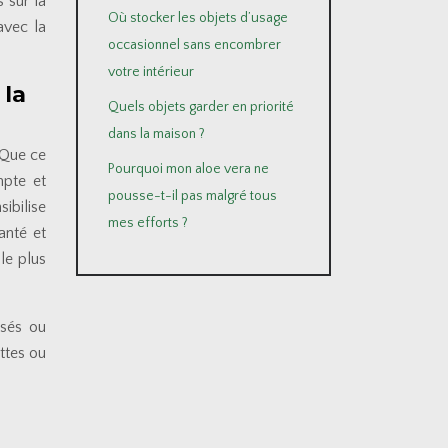
 sur la
Où stocker les objets d’usage
avec la
occasionnel sans encombrer
votre intérieur
 la
Quels objets garder en priorité
dans la maison ?
 Que ce
Pourquoi mon aloe vera ne
mpte et
pousse-t-il pas malgré tous
sibilise
mes efforts ?
anté et
le plus
isés ou
ettes ou