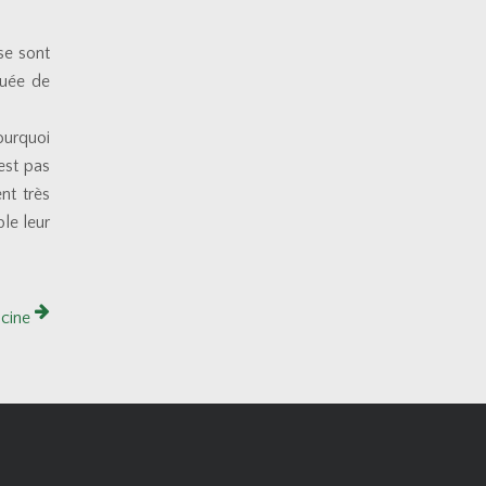
se sont
tuée de
pourquoi
est pas
nt très
le leur
scine