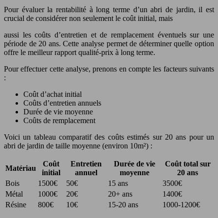
Pour évaluer la rentabilité à long terme d’un abri de jardin, il est
crucial de considérer non seulement le coût initial, mais
aussi les coûts d’entretien et de remplacement éventuels sur une
période de 20 ans. Cette analyse permet de déterminer quelle option
offre le meilleur rapport qualité-prix à long terme.
Pour effectuer cette analyse, prenons en compte les facteurs suivants
:
Coût d’achat initial
Coûts d’entretien annuels
Durée de vie moyenne
Coûts de remplacement
Voici un tableau comparatif des coûts estimés sur 20 ans pour un
abri de jardin de taille moyenne (environ 10m²) :
Coût
Entretien
Durée de vie
Coût total sur
Matériau
initial
annuel
moyenne
20 ans
Bois
1500€
50€
15 ans
3500€
Métal
1000€
20€
20+ ans
1400€
Résine
800€
10€
15-20 ans
1000-1200€