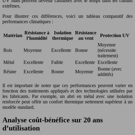
UV mais peuvent devenir cassantes avec le temps dans les climats
extrêmes.
Pour illustrer ces différences, voici un tableau comparatif des
performances climatiques :
Résistance à
Isolation
Résistance
Matériau
Protection UV
l’humidité
thermique
au vent
Moyenne
Bois
Moyenne
Excellente
Bonne
(nécessite
traitement)
Métal
Excellente
Faible
Excellente
Excellente
Bonne (avec
Résine
Excellente
Bonne
Moyenne
additifs)
Il est important de noter que ces performances peuvent varier en
fonction des traitements appliqués et des technologies utilisées par
les fabricants. Par exemple, un abri en métal avec une isolation
renforcée peut offrir un confort thermique nettement supérieur à un
modèle standard.
Analyse coût-bénéfice sur 20 ans
d’utilisation