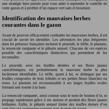
une stratégie bien pensée peut vous aider à reprendre le contrôle de
votre gazon et à profiter d’un espace vert sain et luxuriant.
Identification des mauvaises herbes
courantes dans le gazon
Avant de pouvoir efficacement combattre les mauvaises herbes, il est
crucial de savoir les identifier. Les adventices les plus fréquentes
dans les pelouses françaises incluent le pissenlit, le trèfle, le plantain,
la renoncule rampante et le pâturin annuel. Chacune de ces espèces
possède des caractéristiques distinctives qui permettent de les
reconnaître.
Le pissenlit, avec ses feuilles dentées et ses fleurs jaunes
caractéristiques, est probablement la mauvaise herbe la plus
facilement identifiable. Le trèfle, quant à lui, se distingue par ses
feuilles composées de trois folioles et ses petites fleurs blanches ou
roses. Le plantain est reconnaissable à ses larges feuilles ovales
formant une rosette à la base.
La renoncule rampante, aussi connue sous le nom de bouton d’or, se
propage rapidement grâce à ses stolons et produit des fleurs jaunes
brillantes. Enfin, le pâturin annuel forme des touffes denses d’un
vert clair qui contrastent souvent avec le reste du gazon.