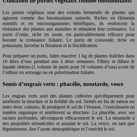
Utilisation de purins végétaux comme biostimulants
Les purins végétaux sont des extraits fermentés de plantes qui
agissent comme des biostimulants naturels. Riches en éléments
nutritifs et en microorganismes bénéfiques, ils renforcent la
résistance des plantes aux maladies et stimulent leur croissance. Le
purin d’ortie, riche en azote, est particulièrement efficace pour
booster la croissance foliaire. Le purin de consoude, riche en
potassium, favorise la floraison et la fructification.
Pour préparer un purin, faites macérer 1 kg de plantes fraîches dans
10 litres d’eau pendant une à deux semaines. Filtrez et diluez le
liquide obtenu (1 volume de purin pour 10 volumes d’eau) avant de
l’utiliser en arrosage ou en pulvérisation foliaire.
Semis d’engrais verts : phacélie, moutarde, vesce
Les engrais verts sont des plantes cultivées spécifiquement pour
améliorer la structure et la fertilité du sol. Semés en fin de saison ou
entre deux cultures, ils protègent le sol de l’érosion, l’enrichissent en
matière organique et améliorent sa structure. La phacélie, avec ses
racines profondes, décompacte efficacement le sol. La moutarde a
des propriétés nématicides et assainit le sol. La vesce, en tant que
légumineuse, fixe l’azote atmosphérique et l’enrichit le sol.